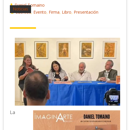
Daniel Tomaino
Noticias
Cuentos
Evento
Firma
Libro
Presentación
,
,
,
,
La