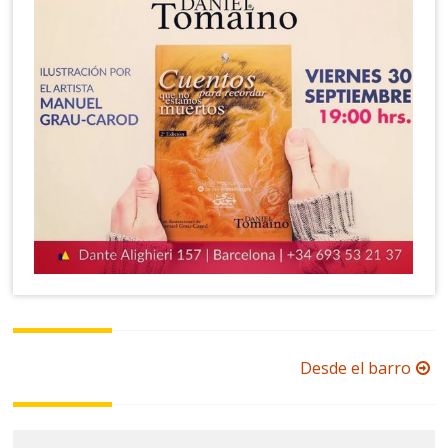
Navegación
Desde el barro
de
la