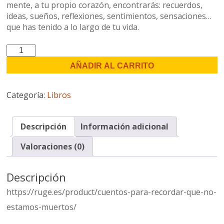
mente, a tu propio corazón, encontrarás: recuerdos,
ideas, sueños, reflexiones, sentimientos, sensaciones…
que has tenido a lo largo de tu vida.
Cuentos
Para
AÑADIR AL CARRITO
Recordar
Que
No
Categoría:
Libros
Estamos
Muertos
cantidad
Descripción
Información adicional
Valoraciones (0)
Descripción
https://ruge.es/product/cuentos-para-recordar-que-no-
estamos-muertos/